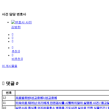
사건 담당 변호사
김범한
추천 0
비추천 0
이 게시물을
댓글
0
번호
12
의료법위반(선고유예) /선고유예
11
미숙아로 태어난 아기에게 안전검사를 시행하지않아 실명된 사건 / 원고
10
삶은소라 취식후 어지러움호소 병원측 기도삽관 실수로 인한 식물인간 /