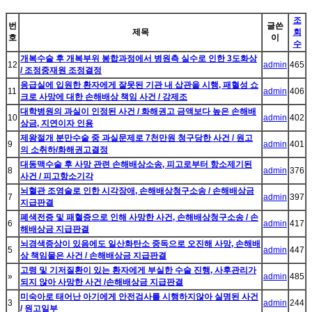
조
번
글쓴
제목
회
호
이
수
개복수술 후 개복부위 봉합과정에서 병원측 실수로 인한 3도화상
12
admin
465
/ 조정중재원 조정결정
응급실에 입원한 환자에게 잘못된 기관 내 삽관을 시행, 패혈성 쇼
11
admin
406
크로 사망에 대한 손해배상 책임 사건 / 강제조
대학병원의 과실이 인정된 사건 / 화해권고 금액보다 높은 손해배
10
admin
402
상금, 지연이자 인용
제왕절개 분만수술 중 과실문제로 7천만원 청구당한 사건 / 원고
9
admin
401
의 소취하/화해권고결정
대동맥수술 후 사망 관련 손해배상소송, 피고로부터 항소제기된
8
admin
376
사건 / 피고항소기각
뇌혈관 조영술로 인한 시각장애, 손해배상청구소송 / 손해배상금
7
admin
397
지급판결
폐색전증 및 패혈증으로 인해 사망한 사건, 손해배상청구소송 / 손
6
admin
417
해배상금 지급판결
뇌경색증상이 있음에도 일산화탄소 중독으로 오진해 사망, 손해배
5
admin
447
상 책임물은 사건 / 손해배상금 지급판결
고령 및 기저질환이 있는 환자에게 부실한 수술 진행, 사후관리가
»
admin
485
되지 않아 사망한 사건 /손해배상금 지급판결
미숙아로 태어난 아기에게 안전검사를 시행하지않아 실명된 사건
3
admin
244
/ 원고일부